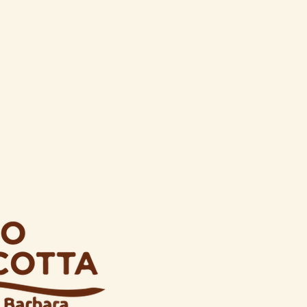
C.da Villa Andreoli 335a ,
66034, Lanciano (CH), Ital
dicianos@gmail.com
0872 716598