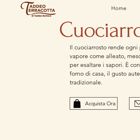
Home
Cuociarr
Il cuociarrosto rende ogni p
vapore come alleato, mes
per esaltare i sapori. È co
forno di casa, il gusto aut
tradizionale.
Acquista Ora